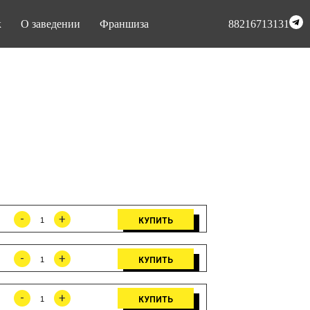
к
О заведении
Франшиза
88216713131
-
+
КУПИТЬ
-
+
КУПИТЬ
-
+
КУПИТЬ