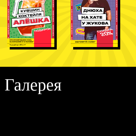
Галерея
Warning
: Invalid argument supplied for foreach() in
/home/p324095/www/ukhta.rvbar.ru/wp-
content/themes/rukivverhlemon/front-page.php
on line
192