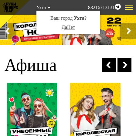
Ухта
88216713131
Ваш город
Ухта
?
Да
Нет
Афиша